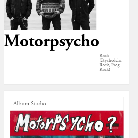
Motorpsycho
Rock
(Psychedelic
Rock, Prog
Rock)
Album Studio