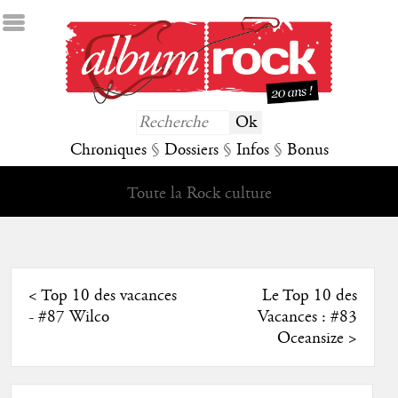
Chroniques
§
Dossiers
§
Infos
§
Bonus
Toute la Rock culture
<
Top 10 des vacances
Le Top 10 des
- #87 Wilco
Vacances : #83
Oceansize
>