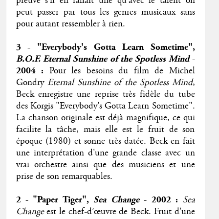
preuve s'il en fallait une qu'avec le talent on
peut passer par tous les genres musicaux sans
pour autant ressembler à rien.
3 - "Everybody's Gotta Learn Sometime",
B.O.F. Eternal Sunshine of the Spotless Mind
-
2004
:
Pour les besoins du film de Michel
Gondry
Eternal Sunshine of the Spotless Mind
,
Beck enregistre une reprise très fidèle du tube
des Korgis "Everybody's Gotta Learn Sometime".
La chanson originale est déjà magnifique, ce qui
facilite la tâche, mais elle est le fruit de son
époque (1980) et sonne très datée. Beck en fait
une interprétation d'une grande classe avec un
vrai orchestre ainsi que des musiciens et une
prise de son remarquables.
2 - "Paper Tiger
"
,
Sea Change
- 2002
:
Sea
Change
est le chef-d’œuvre de Beck. Fruit d'une