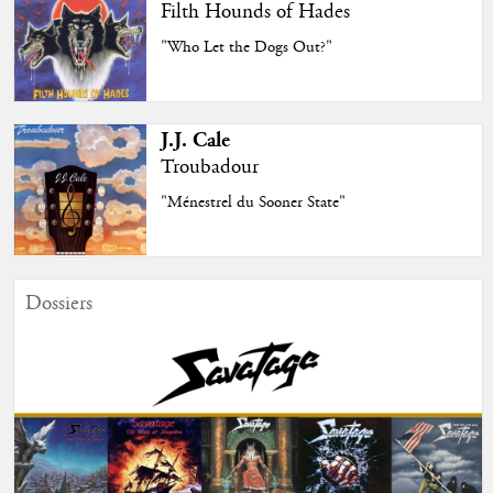
Filth Hounds of Hades
"Who Let the Dogs Out?"
J.J. Cale
Troubadour
"Ménestrel du Sooner State"
Dossiers