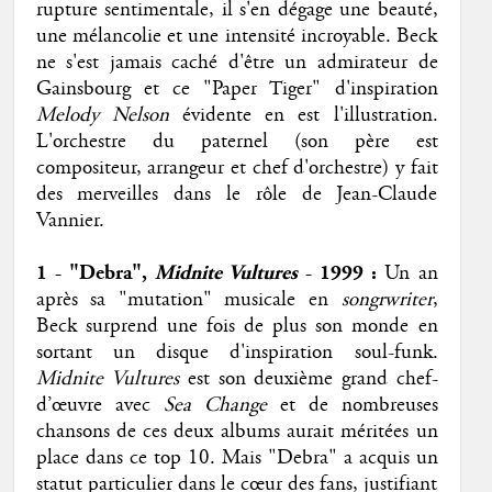
rupture sentimentale, il s'en dégage une beauté,
une mélancolie et une intensité incroyable. Beck
ne s'est jamais caché d'être un admirateur de
Gainsbourg et ce "Paper Tiger" d'inspiration
Melody Nelson
évidente en est l'illustration.
L'orchestre du paternel (son père est
compositeur, arrangeur et chef d'orchestre) y fait
des merveilles dans le rôle de Jean-Claude
Vannier.
1 - "Debra",
Midnite Vultures
- 1999
:
Un an
après sa "mutation" musicale en
songrwriter
,
Beck surprend une fois de plus son monde en
sortant un disque d'inspiration soul-funk.
Midnite Vultures
est son deuxième grand chef-
d’œuvre avec
Sea Change
et de nombreuses
chansons de ces deux albums aurait méritées un
place dans ce top 10. Mais "Debra" a acquis un
statut particulier dans le cœur des fans, justifiant