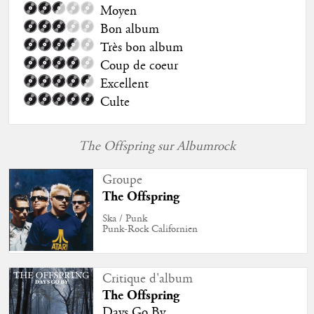
Moyen
Bon album
Très bon album
Coup de coeur
Excellent
Culte
The Offspring sur Albumrock
Groupe
The Offspring
Ska / Punk
Punk-Rock Californien
Critique d'album
The Offspring
Days Go By