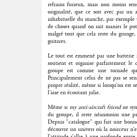
refrains furieux, mais non moins sens
originalité, que ce soit avec par un 
inhabituelle du manche, par exemple 
de choses quand on sait manier le pote
malgré tout que cela reste du grunge, i
guitares.
Le tout est emmené par une batterie i
soutient et organise parfaitement le 
groupe est comme une tornade qui 
Principalement celui de ne pas se sent
propre réalité, même si lorsqu’on est s
l’aise en écoutant julie.
Même si
my anti-aircraft friend
ne synt
du groupe, il reste néanmoins une pr
Depuis "catalogue" qui fait une bonne
découvre un univers où la noirceur n’e
l’attitude s’allie à une profonde envi