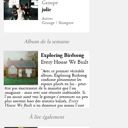
Groupe
julie
Autres
Grunge / Shoegaze
Album de la semaine
Exploring Birdsong
Every House We Built
"
Avec ce premier véritable
album, Exploring Birdsong
confirme pleinement les
espoirs placés en lui - peut-
être pas exactement de la manière que l'on
imaginait - mais avec une réussite indéniable. Si
l'on aurait aimé voir le groupe s'aventurer un peu
plus souvent hors des sentiers balisés,
Every
House We Built
n'en demeure pas moins l'une
des très belles surprises de cette année, porté par
plusieurs morceaux qui trouveront sans difficulté
À lire également
une place de choix dans vos playlists estivales.
"