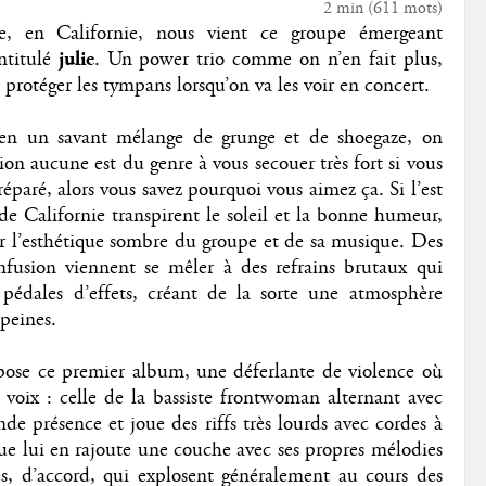
2 min
(
611
mots)
e, en Californie, nous vient ce groupe émergeant
ntitulé
julie
. Un power trio comme on n’en fait plus,
protéger les tympans lorsqu’on va les voir en concert.
 en un savant mélange de grunge et de shoegaze, on
tion aucune est du genre à vous secouer très fort si vous
préparé, alors vous savez pourquoi vous aimez ça. Si l’est
de Californie transpirent le soleil et la bonne humeur,
par l’esthétique sombre du groupe et de sa musique. Des
onfusion viennent se mêler à des refrains brutaux qui
dales d’effets, créant de la sorte une atmosphère
peines.
pose ce premier album, une déferlante de violence où
voix : celle de la bassiste frontwoman alternant avec
ande présence et joue des riffs très lourds avec cordes à
que lui en rajoute une couche avec ses propres mélodies
es, d’accord, qui explosent généralement au cours des