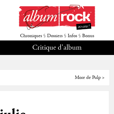
Chroniques
§
Dossiers
§
Infos
§
Bonus
Critique d'album
More de Pulp
>