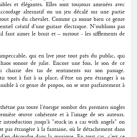
ibles et élégantes. Elles sont toujours amenées avec
accordage alternatif ou un jeu décalé sur une partie
tout près du chevalet. Comme ça sonne bien ce genre
ntiel créatif d’une guitare électrique. N’oublions pas
l faut aimer le bruit et – surtout - les sifflements de
mpeccable, qui en live joue tout près du public, qui
chaos sonore de julie. Encore une fois, le son de ce
charrie des tas de sentiments sur son passage.
ir tout à fait à sa place, d’être un peu étranger à sa
ensible à ce genre de propos, on se sent parfaitement à
hétise pas toute l’énergie sombre des premiers singles
emière œuvre cohérente et à l’image de ses auteurs.
 introduction jusqu’à "stuck in a car with angels" on
st pas étrangère à la fantaisie, où le détachement dans
e d’en découdre dans la musique. En tout cas, c’est ce