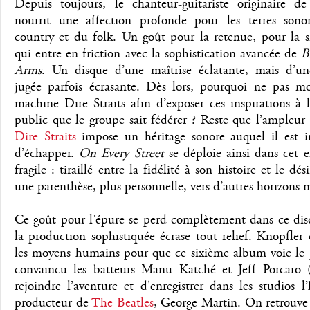
Depuis toujours, le chanteur-guitariste originaire d
nourrit une affection profonde pour les terres sono
country et du folk. Un goût pour la retenue, pour la s
qui entre en friction avec la sophistication avancée de
B
Arms
. Un disque d’une maîtrise éclatante, mais d’un
jugée parfois écrasante. Dès lors, pourquoi ne pas mob
machine Dire Straits afin d’exposer ces inspirations à
public que le groupe sait fédérer ? Reste que l’ampleu
Dire Straits
impose un héritage sonore auquel il est i
d’échapper.
On Every Street
se déploie ainsi dans cet 
fragile : tiraillé entre la fidélité à son histoire et le dés
une parenthèse, plus personnelle, vers d’autres horizons
Ce goût pour l’épure se perd complètement dans ce dis
la production sophistiquée écrase tout relief. Knopfler
les moyens humains pour que ce sixième album voie le j
convaincu les batteurs Manu Katché et Jeff Porcaro 
rejoindre l’aventure et d'enregistrer dans les studios l’
producteur de
The Beatles
, George Martin. On retrouve