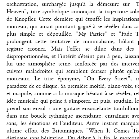
orchestration, surchargée jusqu’à la démesure sur "T
Heaven", titre symbolique annonçant la trajectoire solo
de Knopfler. Cette dernière qui étouffe les inspiration
morceau, qui aurait pourtant gagné à se révéler dans s
plus simple et dépouillée. "My Parties" et "Fade 
prolongent cette tentative de minimalisme, frôlant p
registre crooner. Mais l’effet se dilue dans des 
disproportionnées, et l’intérêt s’éteint peu à peu, laissan
lui une atmosphère terne, renforcée par des interve
cuivres maladroites qui semblent écraser plutôt qu’enr
morceaux. Le titre éponyme, "On Every Street", i
paradoxe de ce disque. Sa première moitié, piano-voix, s’é
et insipide, comme si la musique hésitait à se révéler, re
idée musicale qui peine à s’imposer. Et puis, soudain, 
prend son envol : une guitare ensorcelante tourbillonn
dans une boucle rythmique ascendante, entraînant avec
sons, les émotions et l’auditeur. Autre instant marqua
ultime effort des Britanniques, "When It Comes T
distingue sans hésitation. Du début à la fin, le morcea