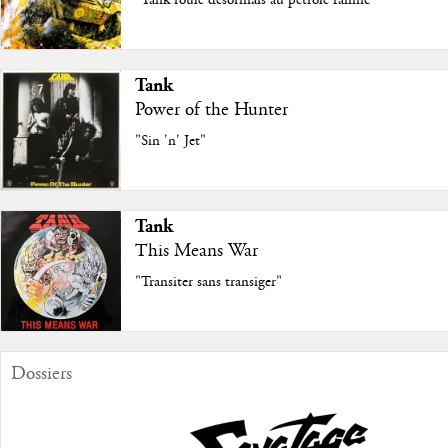
"Tank roule désormais au pétrole raffiné"
Tank
Power of the Hunter
"Sin 'n' Jet"
Tank
This Means War
"Transiter sans transiger"
Dossiers