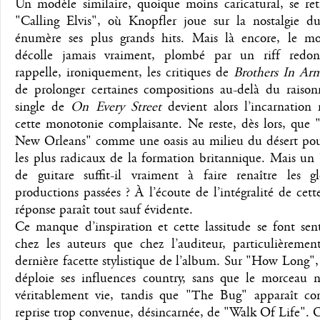
Un modèle similaire, quoique moins caricatural, se ret
"Calling Elvis", où Knopfler joue sur la nostalgie d
énumère ses plus grands hits. Mais là encore, le m
décolle jamais vraiment, plombé par un riff redo
rappelle, ironiquement, les critiques de
Brothers In Ar
de prolonger certaines compositions au-delà du raison
single de
On Every Street
devient alors l’incarnatio
cette monotonie complaisante. Ne reste, dès lors, que 
New Orleans" comme une oasis au milieu du désert pour
les plus radicaux de la formation britannique. Mais un
de guitare suffit-il vraiment à faire renaître les gl
productions passées ? À l’écoute de l’intégralité de cette
réponse paraît tout sauf évidente.
Ce manque d’inspiration et cette lassitude se font sen
chez les auteurs que chez l’auditeur, particulièremen
dernière facette stylistique de l’album. Sur "How Long"
déploie ses influences country, sans que le morceau 
véritablement vie, tandis que "The Bug" apparaît 
reprise trop convenue, désincarnée, de "Walk Of Life". 