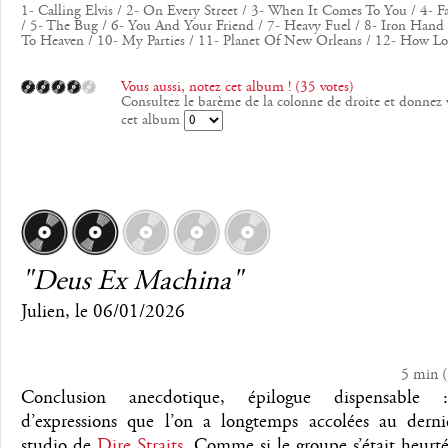
1- Calling Elvis / 2- On Every Street / 3- When It Comes To You / 4- F
/ 5- The Bug / 6- You And Your Friend / 7- Heavy Fuel / 8- Iron Hand 
To Heaven / 10- My Parties / 11- Planet Of New Orleans / 12- How L
Vous aussi, notez cet album ! (35 votes)
Consultez le barème de la colonne de droite et donnez 
cet album
"Deus Ex Machina"
Julien
, le
06/01/2026
5 min
(
Conclusion anecdotique, épilogue dispensable 
d’expressions que l’on a longtemps accolées au dern
studio de
Dire Straits
. Comme si le groupe s’était heurt