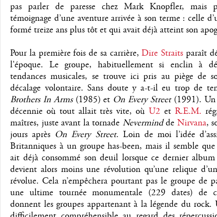
pas parler de paresse chez Mark Knopfler, mais p
témoignage d’une aventure arrivée à son terme : celle d
formé treize ans plus tôt et qui avait déjà atteint son apo
Pour la première fois de sa carrière,
Dire Straits
paraît d
l'époque. Le groupe, habituellement si enclin à dé
tendances musicales, se trouve ici pris au piège de s
décalage volontaire. Sans doute y a-t-il eu trop de te
Brothers In Arms
(1985) et
On Every Street
(1991). Un
décennie où tout allait très vite, où
U2
et
R.E.M.
rég
maîtres, juste avant la tornade
Nevermind
de
Nirvana
, s
jours après
On Every Street
. Loin de moi l’idée d’ass
Britanniques à un groupe has-been, mais il semble que 
ait déjà consommé son deuil lorsque ce dernier album p
devient alors moins une révolution qu’une relique d’u
révolue. Cela n’empêchera pourtant pas le groupe de pa
une ultime tournée monumentale (229 dates) de ce
donnent les groupes appartenant à la légende du rock. 
difficilement compréhensible au regard des répercussi