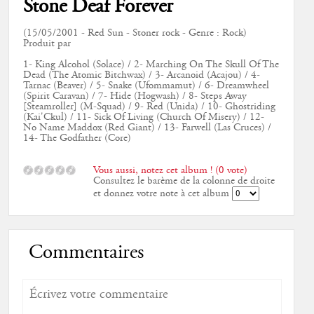
Stone Deaf Forever
(15/05/2001 - Red Sun - Stoner rock - Genre : Rock)
Produit par
1- King Alcohol (Solace) / 2- Marching On The Skull Of The
Dead (The Atomic Bitchwax) / 3- Arcanoid (Acajou) / 4-
Tarnac (Beaver) / 5- Snake (Ufommamut) / 6- Dreamwheel
(Spirit Caravan) / 7- Hide (Hogwash) / 8- Steps Away
[Steamroller] (M-Squad) / 9- Red (Unida) / 10- Ghostriding
(Kai'Ckul) / 11- Sick Of Living (Church Of Misery) / 12-
No Name Maddox (Red Giant) / 13- Farwell (Las Cruces) /
14- The Godfather (Core)
Vous aussi, notez cet album ! (0 vote)
Consultez le barème de la colonne de droite
et donnez votre note à cet album
Commentaires