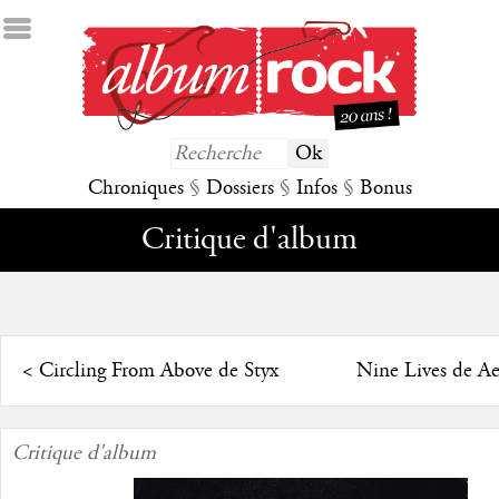
Chroniques
§
Dossiers
§
Infos
§
Bonus
Critique d'album
<
Circling From Above de Styx
Nine Lives de A
Critique d'album