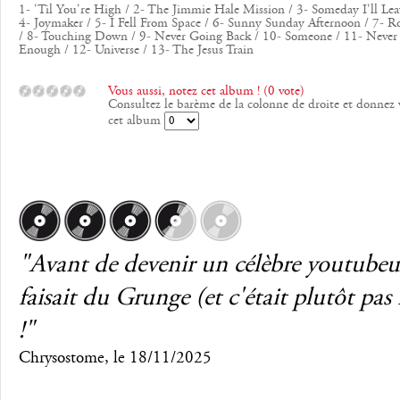
1- 'Til You're High / 2- The Jimmie Hale Mission / 3- Someday I'll Leav
4- Joymaker / 5- I Fell From Space / 6- Sunny Sunday Afternoon / 7- Ro
/ 8- Touching Down / 9- Never Going Back / 10- Someone / 11- Never
Enough / 12- Universe / 13- The Jesus Train
Vous aussi, notez cet album ! (0 vote)
Consultez le barème de la colonne de droite et donnez 
cet album
"Avant de devenir un célèbre youtubeur
faisait du Grunge (et c'était plutôt pas
!"
Chrysostome
, le
18/11/2025