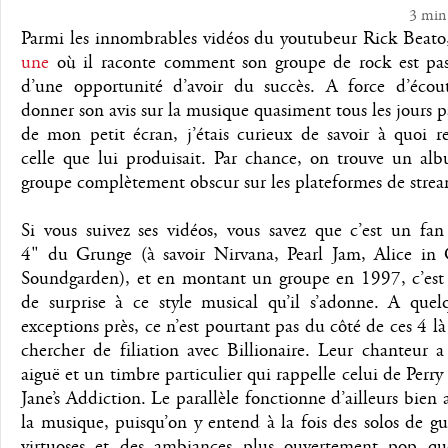
3 min
Parmi les innombrables vidéos du youtubeur Rick Beat
une
où il raconte comment son groupe de rock est pas
d’une opportunité d’avoir du succès. A force d’écou
donner son avis sur la musique quasiment tous les jours pa
de mon petit écran, j’étais curieux de savoir à quoi r
celle que lui produisait. Par chance, on trouve un al
groupe complètement obscur sur les plateformes de stre
Si vous suivez ses vidéos, vous savez que c’est un fan
4" du Grunge (à savoir Nirvana, Pearl Jam, Alice in 
Soundgarden), et en montant un groupe en 1997, c’est 
de surprise à ce style musical qu’il s’adonne. A quelq
exceptions près, ce n’est pourtant pas du côté de ces 4 là 
chercher de filiation avec Billionaire. Leur chanteur 
aiguë et un timbre particulier qui rappelle celui de Perry 
Jane’s Addiction. Le parallèle fonctionne d’ailleurs bien 
la musique, puisqu’on y entend à la fois des solos de gu
virtuoses et des ambiances plus ouvertement pop q