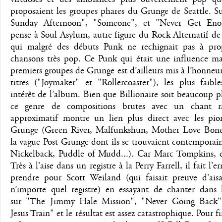
proposaient les groupes phares du Grunge de Seattle. S
Sunday Afternoon", "Someone", et "Never Get Eno
pense à Soul Asylum, autre figure du Rock Alternatif de
qui malgré des débuts Punk ne rechignait pas à pro
chansons très pop. Ce Punk qui était une influence ma
premiers groupes de Grunge est d’ailleurs mis à l’honneu
titres ("Joymaker" et "Rollercoaster"), les plus faibl
intérêt de l’album. Bien que Billionaire soit beaucoup pl
ce genre de compositions brutes avec un chant r
approximatif montre un lien plus direct avec les pio
Grunge (Green River, Malfunkshun, Mother Love Bone
la vague Post-Grunge dont ils se trouvaient contemporai
Nickelback, Puddle of Mudd...). Car Marc Tompkins, es
Très à l’aise dans un registre à la Perry Farrell, il fait l’e
prendre pour Scott Weiland (qui faisait preuve d’ais
n’importe quel registre) en essayant de chanter dans l
sur "The Jimmy Hale Mission", "Never Going Back"
Jesus Train" et le résultat est assez catastrophique. Pour fi