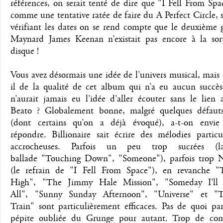
références, on serait tenté de dire que "I Fell From Sp
comme une tentative ratée de faire du A Perfect Circle, 
vérifiant les dates on se rend compte que le deuxième 
Maynard James Keenan n’existait pas encore à la sor
disque !
Vous avez désormais une idée de l’univers musical, mais 
il de la qualité de cet album qui n’a eu aucun succès
n’aurait jamais eu l’idée d’aller écouter sans le lien
Beato ? Globalement bonne, malgré quelques défaut
(dont certains qu’on a déjà évoqué), a-t-on envi
répondre. Billionaire sait écrire des mélodies particu
accrocheuses. Parfois un peu trop sucrées (
ballade "Touching Down", "Someone"), parfois trop 
(le refrain de "I Fell From Space"), en revanche "T
High", "The Jimmy Hale Mission", "Someday I’ll 
All", "Sunny Sunday Afternoon", "Universe" et "T
Train" sont particulièrement efficaces. Pas de quoi pa
pépite oubliée du Grunge pour autant. Trop de com