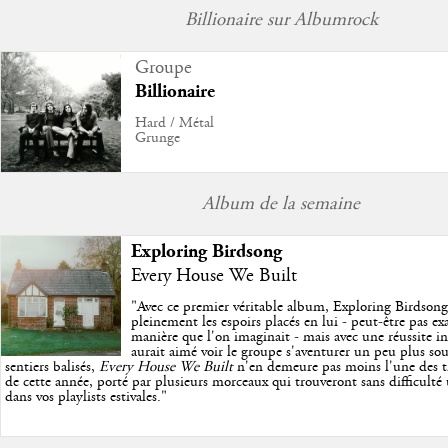
Billionaire sur Albumrock
Groupe
Billionaire
Hard / Métal
Grunge
Album de la semaine
Exploring Birdsong
Every House We Built
"
Avec ce premier véritable album, Exploring Birdson
pleinement les espoirs placés en lui - peut-être pas e
manière que l'on imaginait - mais avec une réussite in
aurait aimé voir le groupe s'aventurer un peu plus so
sentiers balisés,
Every House We Built
n'en demeure pas moins l'une des trè
de cette année, porté par plusieurs morceaux qui trouveront sans difficulté
dans vos playlists estivales.
"