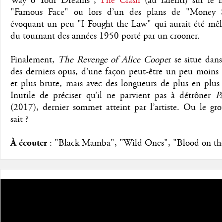
Way o Your Dreams",
The Clash
(au ralenti) sur le
"Famous Face" ou lors d’un des plans de "Money S
évoquant un peu "I Fought the Law" qui aurait été mêl
du tournant des années 1950 porté par un crooner.
Finalement,
The Revenge of Alice Coope
r se situe dans
des derniers opus, d’une façon peut-être un peu moins 
et plus brute, mais avec des longueurs de plus en plus 
Inutile de préciser qu’il ne parvient pas à détrôner
P
(2017), dernier sommet atteint par l’artiste. Ou le gr
sait ?
À écouter
: "Black Mamba", "Wild Ones", "Blood on th