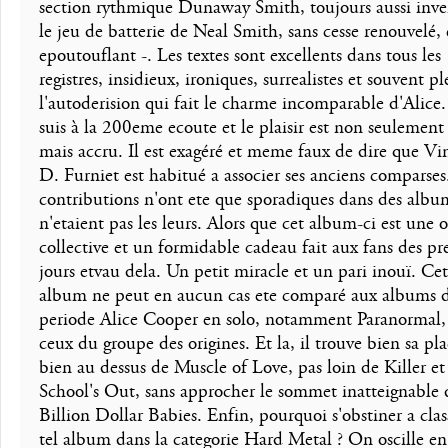
section rythmique Dunaway Smith, toujours aussi inve
le jeu de batterie de Neal Smith, sans cesse renouvelé, 
epoutouflant -. Les textes sont excellents dans tous les
registres, insidieux, ironiques, surrealistes et souvent pl
l'autoderision qui fait le charme incomparable d'Alice.
suis à la 200eme ecoute et le plaisir est non seulement 
mais accru. Il est exagéré et meme faux de dire que Vi
D. Furniet est habitué a associer ses anciens comparses
contributions n'ont ete que sporadiques dans des albu
n'etaient pas les leurs. Alors que cet album-ci est une 
collective et un formidable cadeau fait aux fans des pr
jours etvau dela. Un petit miracle et un pari inouï. Cet
album ne peut en aucun cas ete comparé aux albums d
periode Alice Cooper en solo, notamment Paranormal,
ceux du groupe des origines. Et la, il trouve bien sa pla
bien au dessus de Muscle of Love, pas loin de Killer et
School's Out, sans approcher le sommet inatteignable 
Billion Dollar Babies. Enfin, pourquoi s'obstiner a cla
tel album dans la categorie Hard Metal ? On oscille en 