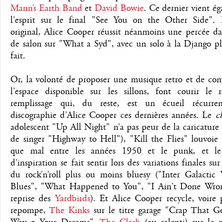
Mann’s Earth Band
et
David Bowie
. Ce dernier vient é
l’esprit sur le final "See You on the Other Side".
original, Alice Cooper réussit néanmoins une percée da
de salon sur "What a Syd", avec un solo à la Django pl
fait.
Or, la volonté de proposer une musique retro et de com
l’espace disponible sur les sillons, font courir le 
remplissage qui, du reste, est un écueil récurre
discographie d’Alice Cooper ces dernières années. Le
c
adolescent "Up All Night" n’a pas peur de la caricature
de singer "Highway to Hell"), "Kill the Flies" louvoie
que mal entre les années 1950 et le punk, et l
d’inspiration se fait sentir lors des variations finales su
du rock’n’roll plus ou moins bluesy ("Inter Galactic
Blues", "What Happened to You", "I Ain't Done Wro
reprise des
Yardbirds
). Et Alice Cooper recycle, voire
repompe,
The Kinks
sur le titre garage "Crap That Ge