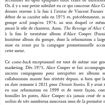
accumuler les opus éparpillés entre celles de différent
Or, il y a une petite subtilité en ce qui concerne Alice C
dernier renvoie à la fois à l’avatar de Vincent Furnier
début de sa carrière solo en 1975 et, précédemment, 
groupe actif jusqu’en 1974, au sein duquel ce mêm
jouait le rôle de chanteur. Ainsi,
The Revenge of Alice 
à la fois le trentième album d’Alice Cooper (Furni
huitième album du groupe, dont la reformation a larg
mise en avant par la campagne promotionnelle acc
cette sortie.
Ce
come-back
exceptionnel est tout de même une gross
marketing. Dès 1975, Alice Cooper se fait accompagne
anciens compagnons pour interpréter ses albums s
collaboration mainte fois réitérée depuis, si bien que l
en date remonte à 2021 pour
Detroit Stories
. Il y avait
eu une reformation en 1999 et de toute façon, co
brouiller les pistes, Alice Cooper n’a jamais cessé de n
setlists
de très nombreux morceaux issus de la première m