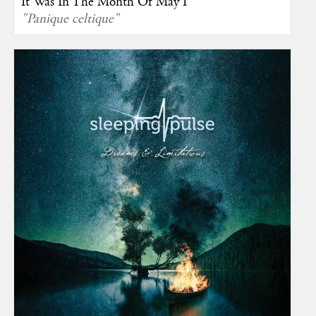
It Was In The Month Of May I
"Panique celtique"