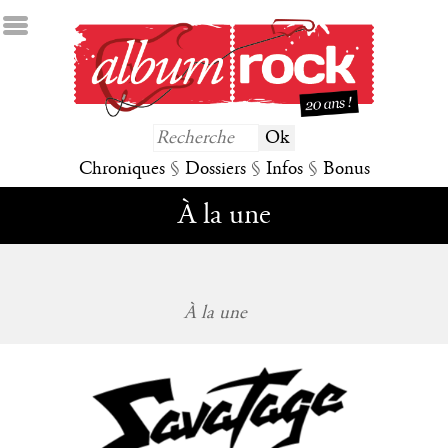
Chroniques
§
Dossiers
§
Infos
§
Bonus
À la une
À la une