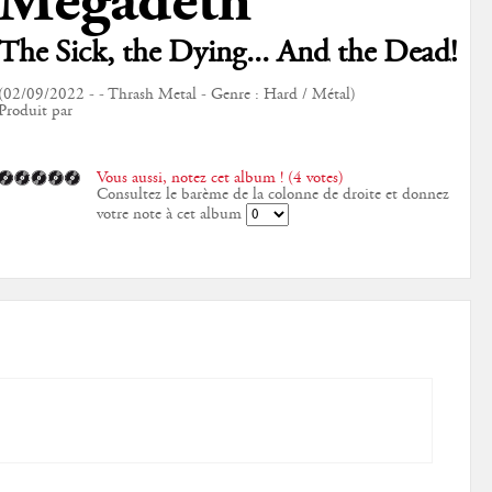
Megadeth
The Sick, the Dying... And the Dead!
(02/09/2022 - - Thrash Metal - Genre : Hard / Métal)
Produit par
Vous aussi, notez cet album ! (4 votes)
Consultez le barème de la colonne de droite et donnez
votre note à cet album