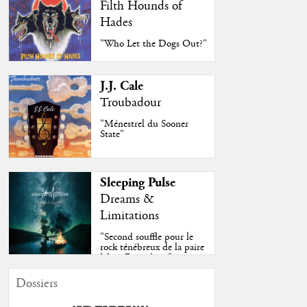
Filth Hounds of
Hades
"Who Let the Dogs Out?"
J.J. Cale
Troubadour
"Ménestrel du Sooner
State"
Sleeping Pulse
Dreams &
Limitations
"Second souffle pour le
rock ténébreux de la paire
Moss-Fazendeiro"
Dossiers