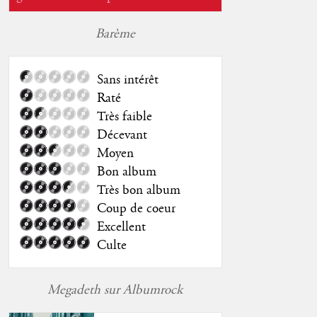
Barème
Sans intérêt
Raté
Très faible
Décevant
Moyen
Bon album
Très bon album
Coup de coeur
Excellent
Culte
Megadeth sur Albumrock