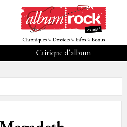
Chroniques
§
Dossiers
§
Infos
§
Bonus
Critique d'album