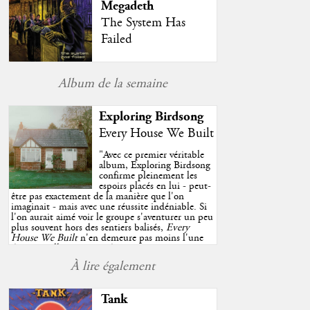
Megadeth
The System Has
Failed
Album de la semaine
Exploring Birdsong
Every House We Built
"
Avec ce premier véritable
album, Exploring Birdsong
confirme pleinement les
espoirs placés en lui - peut-
être pas exactement de la manière que l'on
imaginait - mais avec une réussite indéniable. Si
l'on aurait aimé voir le groupe s'aventurer un peu
plus souvent hors des sentiers balisés,
Every
House We Built
n'en demeure pas moins l'une
des très belles surprises de cette année, porté par
plusieurs morceaux qui trouveront sans difficulté
À lire également
une place de choix dans vos playlists estivales.
"
Tank