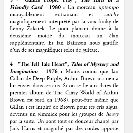
5 - "Games People Play",
The Turn of a
Friendly Card
- 1980
:
Un morceau
uptempo
incroyablement entrainant et
catchy
magnifiquement interprété par la voix funky de
Lenny Zakatek. Le pont planant donne à la
deuxième moitié du morceau un élan
supplémentaire. Et Ian Bairnson nous gratifie
d'un de ses magnifiques solos de guitare.
4 - "The Tell-Tale Heart",
Tales of Mystery and
Imagination
- 1976 :
Moins connu que Ian
Gillan de Deep Purple, Arthur Brown n'a rien a
lui envier dans ses cris. Si on se fie aux dates (le
premier album de The Crazy World of Arthur
Brown est sorti en 1968), peut-être même que
Gillan s'est inspiré de Brown pour ses cris aigus,
devenus un gimmick pour les groupes de
heavy
par la suite. Un pont tout en douceur chanté par
Jack Harris et magnifié par des cordes apporte