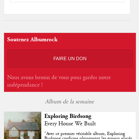
Soutenez Albumrock
FAIRE UN DON
Nous avons besoin de vous pour garder notre
indépendance !
Album de la semaine
Exploring Birdsong
Every House We Built
"
Avec ce premier véritable album, Exploring
Birdsong confirme pleinement les espoirs placés