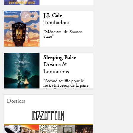
J.J. Cale
Troubadour
"Ménestrel du Sooner
State"
Sleeping Pulse
Dreams &
Limitations
"Second souffle pour le
rock ténébreux de la paire
Moss-Fazendeiro"
Dossiers