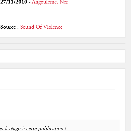
27/11/2010
-
Angouleme, Nef
Source
:
Sound Of Violence
r à réagir à cette publication !