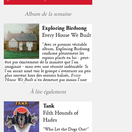
Album de la semaine
Exploring Birdsong
Every House We Built
"
Avec ce premier véritable
album, Exploring Birdsong
confirme pleinement les
espoirs placés en lui - peut-
être pas exactement de la manière que l'on
imaginait - mais avec une réussite indéniable. Si
l'on aurait aimé voir le groupe s'aventurer un peu
plus souvent hors des sentiers balisés,
Every
House We Built
n'en demeure pas moins l'une
des très belles surprises de cette année, porté par
plusieurs morceaux qui trouveront sans difficulté
À lire également
une place de choix dans vos playlists estivales.
"
Tank
Filth Hounds of
Hades
"Who Let the Dogs Out?"