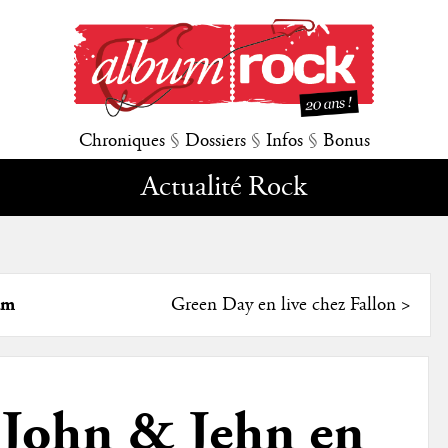
Chroniques
§
Dossiers
§
Infos
§
Bonus
Actualité Rock
um
Green Day en live chez Fallon
>
John & Jehn en